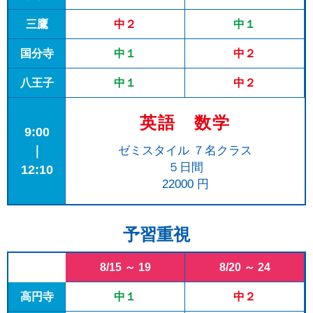
三鷹
中２
中１
国分寺
中１
中２
八王子
中１
中２
英語 数学
9:00
｜
ゼミスタイル ７名クラス
５日間
12:10
22000 円
予習重視
8/15 ～ 19
8/20 ～ 24
高円寺
中１
中２