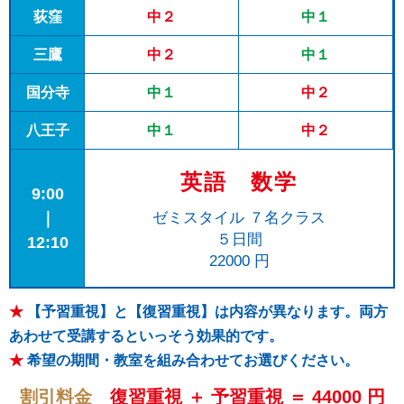
荻窪
中２
中１
三鷹
中２
中１
国分寺
中１
中２
八王子
中１
中２
英語 数学
9:00
｜
ゼミスタイル ７名クラス
５日間
12:10
22000 円
★
【予習重視】と【復習重視】は内容が異なります。両方
あわせて受講するといっそう効果的です。
★
希望の期間・教室を組み合わせてお選びください。
割引料金
復習重視 ＋ 予習重視 ＝ 44000 円