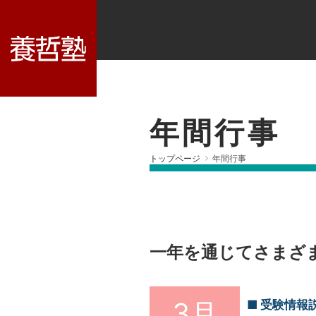
年間行事
トップページ
年間行事
一年を通じてさまざ
3月
受験情報