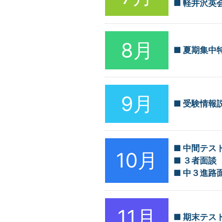
軽井沢英
8月
夏期集中
9月
受験情報
中間テス
10月
３者面談
中３進路
11月
期末テス