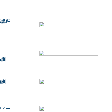
形講座
特訓
特訓
ティー