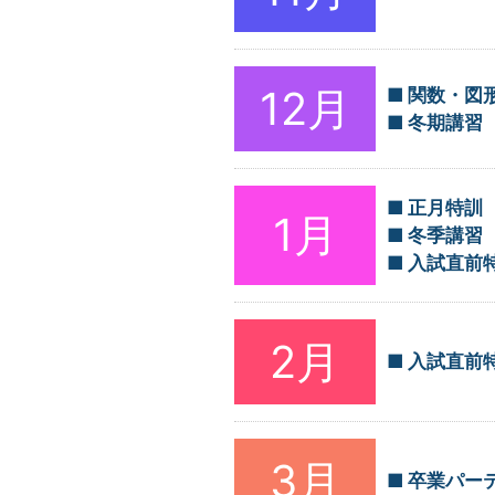
12月
関数・図
冬期講習
正月特訓
1月
冬季講習
入試直前
2月
入試直前
3月
卒業パー