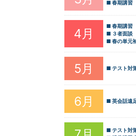
春期講習
春期講習
4月
３者面談
春の単元
5月
テスト対
6月
英会話遠
7月
テスト対