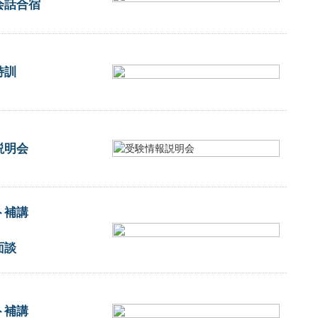
会話合宿
特訓
説明会
ト補講
面談
ト補講