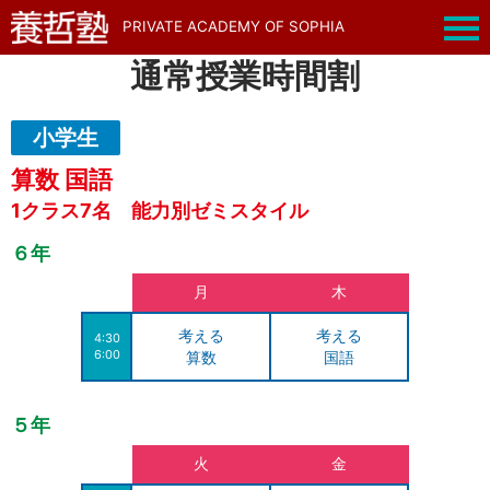
PRIVATE ACADEMY OF SOPHIA
通常授業時間割
小学生
算数 国語
1クラス7名 能力別ゼミスタイル
６年
月
木
考える
考える
4:30
6:00
算数
国語
５年
火
金