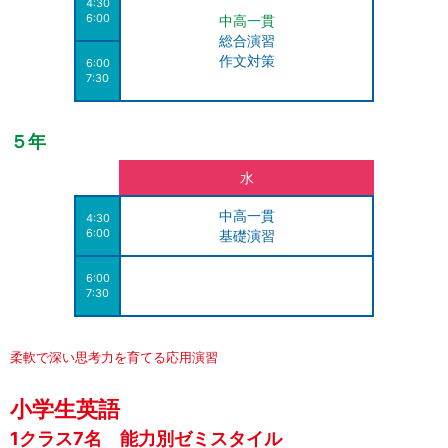
4:30
6:00
中高一貫
総合演習
作文対策
6:00
7:30
５年
水
中高一貫
4:30
6:00
基礎演習
6:00
7:30
柔軟で深い思考力を育てる応用演習
小学生英語
1クラス7名 能力別ゼミスタイル