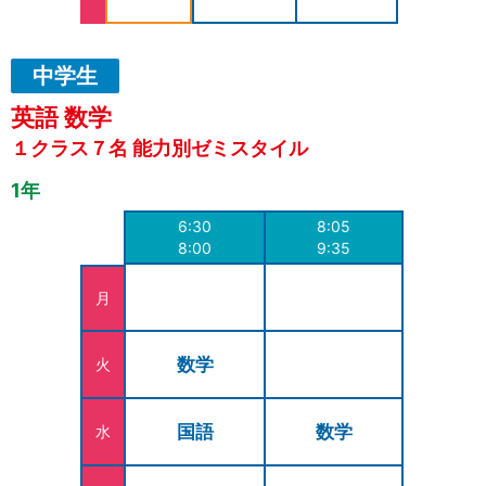
中学生
英語 数学
１クラス７名 能力別ゼミスタイル
1年
6:30
8:05
8:00
9:35
月
数学
火
国語
数学
水