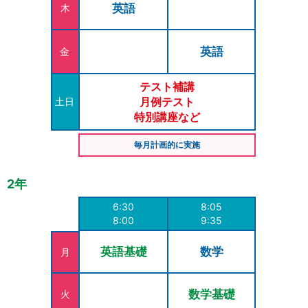
英語
木
英語
金
テスト補講
月例テスト
土日
特別講座など
毎月計画的に実施
2年
6:30
8:05
8:00
9:35
英語基礎
数学
月
数学基礎
火