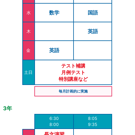
数学
国語
水
英語
木
英語
金
テスト補講
月例テスト
土日
特別講座など
毎月計画的に実施
3年
6:30
8:05
8:00
9:35
長文演習