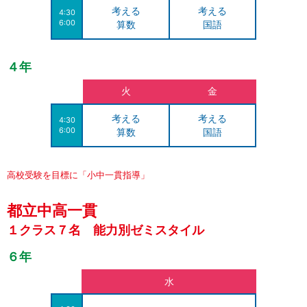
考える
考える
4:30
6:00
算数
国語
４年
火
金
考える
考える
4:30
6:00
算数
国語
高校受験を目標に「小中一貫指導」
都立中高一貫
１クラス７名 能力別ゼミスタイル
６年
水