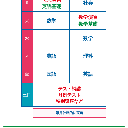
社会
月
英語基礎
数学演習
数学
火
数学基礎
数学
水
英語
理科
木
国語
英語
金
テスト補講
月例テスト
土日
特別講座など
毎月計画的に実施