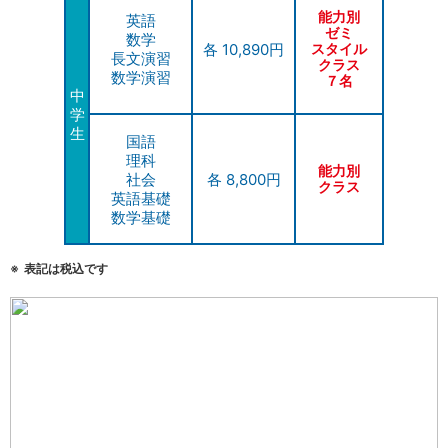
能力別
英語
ゼミ
数学
各 10,890円
スタイル
長文演習
クラス
数学演習
７名
中
学
生
国語
理科
能力別
社会
各 8,800円
クラス
英語基礎
数学基礎
表記は税込です