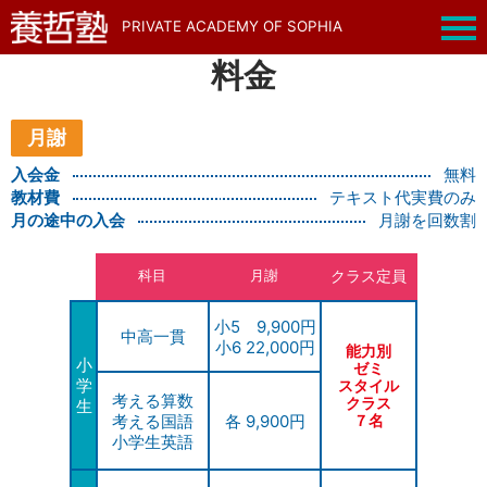
PRIVATE ACADEMY OF SOPHIA
料金
月謝
入会金
無料
教材費
テキスト代実費のみ
月の途中の入会
月謝を回数割
科目
月謝
クラス定員
小5 9,900円
中高一貫
小6 22,000円
能力別
小
ゼミ
学
スタイル
考える算数
クラス
生
考える国語
各 9,900円
７名
小学生英語