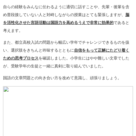
自らの経験をみんなに伝わるように適切に話すことや、先輩・後輩を含
め普段接していない人と対峙しながらの授業はとても緊張しますが、
脳
を活性化させた言語活動は国語力を高めるうえで非常に効果的
であると
考えます。
また、都立高校入試の問題から幅広い学年でチャレンジできるものを扱
い、選択肢をきちんと吟味するとともに
自信をもって正解にたどり着く
ための思考プロセス
を確認しました。小学生にはやや難しい文章でした
が、受験学年の生徒と一緒に真剣に取り組んでいました。
国語の文章問題との向き合い方を改めて意識し、頑張りましょう。