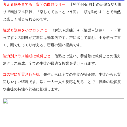
考える脳を育てる 質問の白熱ラリー
【発問⇔応答】の活発なやり取
りで頭はフル回転。『楽しくてあっという間』、頭を動かすことで自然
と楽しく感じられるのです。
解説と訓練を小ブロックに
〈解説＋訓練〉＋〈解説＋訓練〉・・・習
ってすぐの訓練が定着には効果的です。声に出して読む、手を使って書
く、頭でじっくり考える。密度の濃い授業です。
能力別クラス編成は教科ごと
他塾とは違い、養哲塾は教科ごとの能力
別クラス編成。全ての生徒が最適な授業を受けられます。
コの字に配置された机
先生からは全ての生徒が等距離。生徒からも質
問しやすい環境です。常に一人一人の反応を見ることで、授業の理解度
や生徒の特性を的確に把握します。