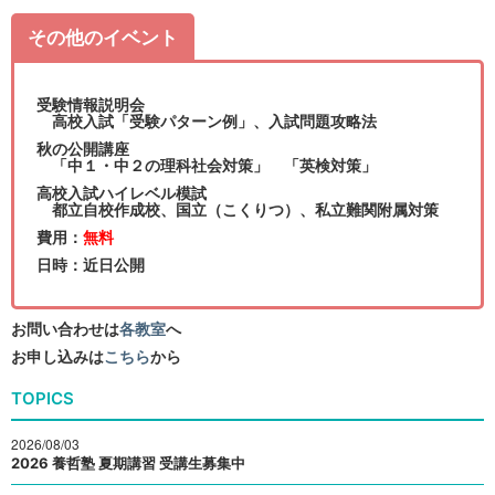
その他のイベント
受験情報説明会
高校入試「受験パターン例」、入試問題攻略法
秋の公開講座
「中１・中２の理科社会対策」 「英検対策」
高校入試ハイレベル模試
都立自校作成校、国立（こくりつ）、私立難関附属対策
費用：
無料
日時：近日公開
お問い合わせは
各教室
へ
お申し込みは
こちら
から
TOPICS
2026/08/03
2026 養哲塾 夏期講習 受講生募集中