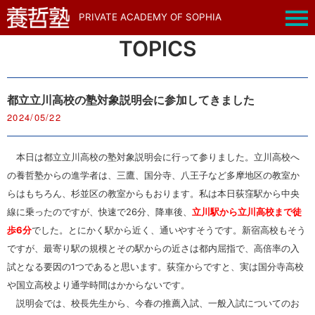
PRIVATE ACADEMY OF SOPHIA
TOPICS
都立立川高校の塾対象説明会に参加してきました
2024/05/22
本日は都立立川高校の塾対象説明会に行って参りました。立川高校へ
の養哲塾からの進学者は、三鷹、国分寺、八王子など多摩地区の教室か
らはもちろん、杉並区の教室からもおります。私は本日荻窪駅から中央
線に乗ったのですが、快速で26分、降車後、
立川駅から立川高校まで徒
歩6分
でした。とにかく駅から近く、通いやすそうです。新宿高校もそう
ですが、最寄り駅の規模とその駅からの近さは都内屈指で、高倍率の入
試となる要因の1つであると思います。荻窪からですと、実は国分寺高校
や国立高校より通学時間はかからないです。
説明会では、校長先生から、今春の推薦入試、一般入試についてのお