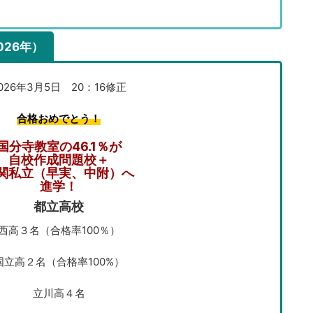
26年）
026年3月5日 20：16修正
合格おめでとう！
国分寺教室の46.1％が
自校作成問題校＋
関私立（早実、中附）へ
進学！
都立高校
西高３名（合格率100％）
国立高２名（合格率100%）
立川高４名