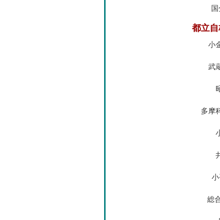
国
都立自
小
武
多摩
小
総