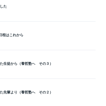
した
日程はこれから
た生徒から（養哲塾へ その３）
た先輩より（養哲塾へ その２）