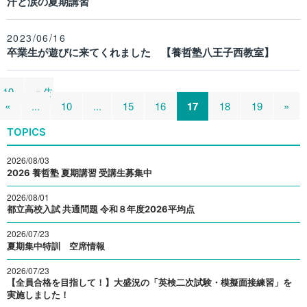
汗と涙の夏期講習
2023/06/16
卒業生が遊びに来てくれました 【養哲塾八王子西教室】
/ 19
« 先
«
...
10
...
15
16
17
18
19
»
TOPICS
2026/08/03
2026 養哲塾 夏期講習 受講生募集中
2026/08/01
都立高校入試 共通問題 令和８年度2026平均点
2026/07/23
夏期集中特訓 空席情報
2026/07/23
【全員合格を目指して！】大盛況の「英検二次試験・模擬面接練習」を
実施しました！